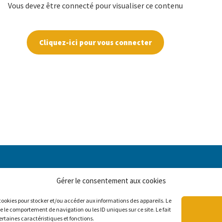
Vous devez être connecté pour visualiser ce contenu
Cliquez-ici pour vous connecter
Gérer le consentement aux cookies
Contactez-nous
s cookies pour stocker et/ou accéder aux informations des appareils. Le
2030, boul. Pie-IX, bureau 403
e le comportement de navigation ou les ID uniques sur ce site. Le fait
Montréal (Québec) H1V 2C8
ertaines caractéristiques et fonctions.