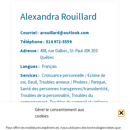
Alexandra Rouillard
Courriel :
arouillard@outlook.com
Téléphone :
514 972-5559
Adresse :
438, rue Dalbec, St-Paul J0K 3E0
Québec
Langues :
Français
Services :
Croissance personnelle / Estime de
soi, Deuil, Troubles anxieux / Phobies / Panique,
Santé des personnes transgenres/transidentité,
Troubles de la personnalité, Troubles du
comportement, Troubles du sommeil et vigilance,
Troubles relationnels, Séparation/divorce,
Gérer le consentement aux
Gestion du stress, Timidité, Familles
cookies
monoparentales / recomposées, Troubles de
Pour offrir les meilleures expériences, nous utilisons des technologies telles que
l'attachement, Troubles de l'attention, Déficit