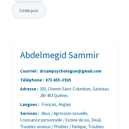
Recherche
par
proximité
Rechercher
Abdelmegid Sammir
Courriel :
drsampsychologue@gmail.com
Téléphone :
873 655-3925
Adresse :
303, Chemin Saint-Columban, Gatineau
J8V 4E3 Québec
Langues :
Français, Anglais
Services :
Abus / Agression sexuelle,
Croissance personnelle / Estime de soi, Deuil,
Troubles anxieux / Phobies / Panique, Troubles