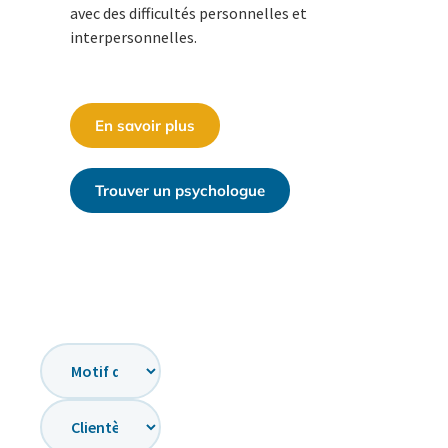
avec des difficultés personnelles et
interpersonnelles.
En savoir plus
Trouver un psychologue
Recherche
par
motif
de
Recherche
consultation
par
clientèle