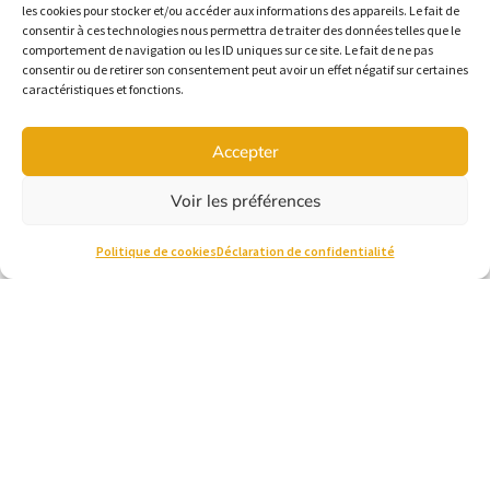
les cookies pour stocker et/ou accéder aux informations des appareils. Le fait de
attention / hyperactivité, Dépendance /
consentir à ces technologies nous permettra de traiter des données telles que le
dépendance affective, Dépression / Épuisement
comportement de navigation ou les ID uniques sur ce site. Le fait de ne pas
/ Troubles de l'humeur, Intervention
consentir ou de retirer son consentement peut avoir un effet négatif sur certaines
caractéristiques et fonctions.
homosexualité, Problèmes relationnels,
Relations amoureuses, Syndrôme pré-menstruel
/ Ménopause, Travail (climat), Travail (motivation),
Accepter
Travail (transition de carrière), Troubles
obsessifs-compulsifs, Traumatismes reliés au
Voir les préférences
travail, Stress post-traumatique, Intimidation
Politique de cookies
Déclaration de confidentialité
Alexandra Trottier-
Héroux
Courriel :
alexandra.trottierheroux@uqtr.ca