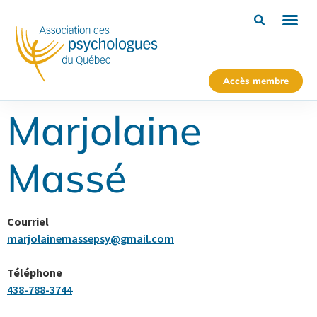
Accès membre
Marjolaine
Massé
Courriel
marjolainemassepsy@gmail.com
Téléphone
438-788-3744