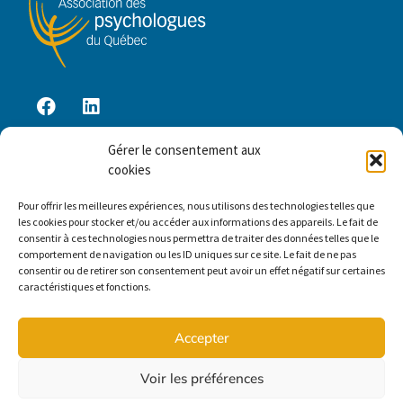
Gérer le consentement aux
Accès membre
cookies
Pour offrir les meilleures expériences, nous utilisons des technologies telles que
les cookies pour stocker et/ou accéder aux informations des appareils. Le fait de
Contactez-nous
consentir à ces technologies nous permettra de traiter des données telles que le
comportement de navigation ou les ID uniques sur ce site. Le fait de ne pas
2030, boul. Pie-IX, bureau 403
consentir ou de retirer son consentement peut avoir un effet négatif sur certaines
Montréal (Québec) H1V 2C8
caractéristiques et fonctions.
apq@spg.qc.ca
Accepter
Tél. : 514 353-7555 | 1 877 353-7555
Voir les préférences