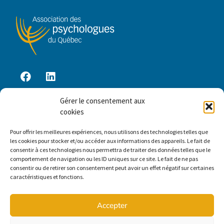
Gérer le consentement aux
Accès membre
cookies
Pour offrir les meilleures expériences, nous utilisons des technologies telles que
les cookies pour stocker et/ou accéder aux informations des appareils. Le fait de
Contactez-nous
consentir à ces technologies nous permettra de traiter des données telles que le
comportement de navigation ou les ID uniques sur ce site. Le fait de ne pas
2030, boul. Pie-IX, bureau 403
consentir ou de retirer son consentement peut avoir un effet négatif sur certaines
Montréal (Québec) H1V 2C8
caractéristiques et fonctions.
apq@spg.qc.ca
Accepter
Tél. : 514 353-7555 | 1 877 353-7555