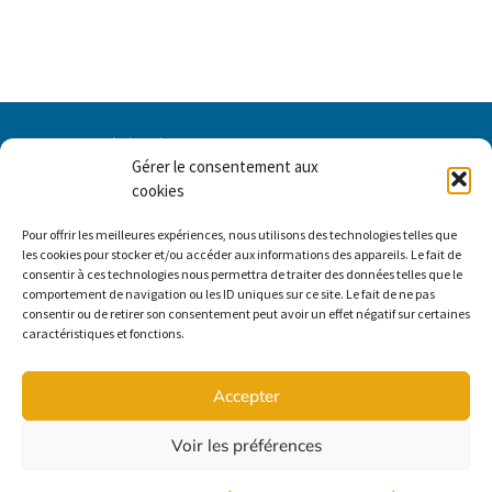
Gérer le consentement aux
cookies
Pour offrir les meilleures expériences, nous utilisons des technologies telles que
les cookies pour stocker et/ou accéder aux informations des appareils. Le fait de
consentir à ces technologies nous permettra de traiter des données telles que le
comportement de navigation ou les ID uniques sur ce site. Le fait de ne pas
consentir ou de retirer son consentement peut avoir un effet négatif sur certaines
caractéristiques et fonctions.
Accès membre
Accepter
Contactez-nous
Voir les préférences
2030, boul. Pie-IX, bureau 403
Montréal (Québec) H1V 2C8